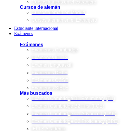
Cursos francés en el extranjero
Cursos de alemán
Cursos alemán en Madrid
Cursos alemán en el Extranjero
Estudiante internacional
Exámenes
Exámenes
Exámenes Cambridge
Exámenes IELTS
Examen Linguaskill
Exámenes DELE
Exámenes CCSE
Exámenes SIELE
Más buscados
Examen Cambridge B1 Preliminary (B1)
Examen Cambridge B2 First (FCE)
Examen Cambridge C1 Advanced (CAE)
Examen Cambridge C2 Proficiency (CPE)
IELTS Academic