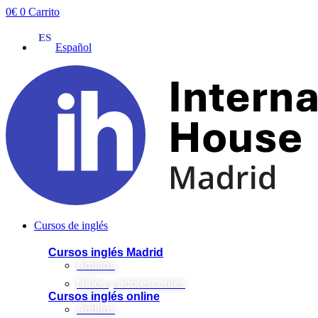
Ir
0
€
0
Carrito
al
contenido
Español
Cursos de inglés
Cursos inglés Madrid
Adultos
Niños y adolescentes
Cursos inglés online
Adultos