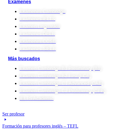
Exámenes
Exámenes Cambridge
Exámenes IELTS
Examen Linguaskill
Exámenes DELE
Exámenes CCSE
Exámenes SIELE
Más buscados
Examen Cambridge B1 Preliminary (B1)
Examen Cambridge B2 First (FCE)
Examen Cambridge C1 Advanced (CAE)
Examen Cambridge C2 Proficiency (CPE)
IELTS Academic
Ser profesor
Formación para profesores inglés – TEFL