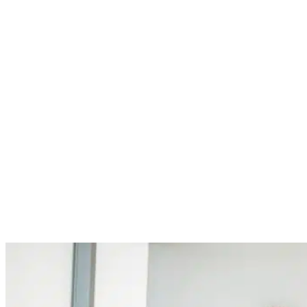
Cursos de inglés en Madrid para adultos
En International House Madrid ofrecemos una variedad de
cursos de inglés
diseñados específicamente
para adultos
. Ya
sea que estés buscando mejorar tus habilidades lingüísticas
para el trabajo, los viajes o el crecimiento personal, tenemos el
curso adecuado para ti.
Tenemos una amplia variedad de cursos de inglés para
adultos: clases intensivas, cursos extensivos, cursos
específicos de preparación de exámenes, de verano, ¡y más!
Todos ellos son impartidos por
profesores altamente
calificados y experimentados
.