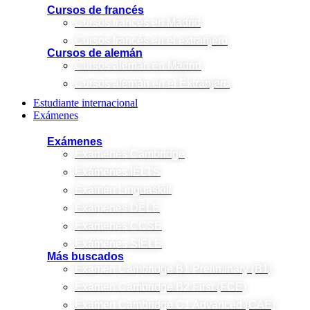
Cursos de francés
Cursos francés en Madrid
Cursos francés en el extranjero
Cursos de alemán
Cursos alemán en Madrid
Cursos alemán en el Extranjero
Estudiante internacional
Exámenes
Exámenes
Exámenes Cambridge
Exámenes IELTS
Examen Linguaskill
Exámenes DELE
Exámenes CCSE
Exámenes SIELE
Más buscados
Examen Cambridge B1 Preliminary (B1)
Examen Cambridge B2 First (FCE)
Examen Cambridge C1 Advanced (CAE)