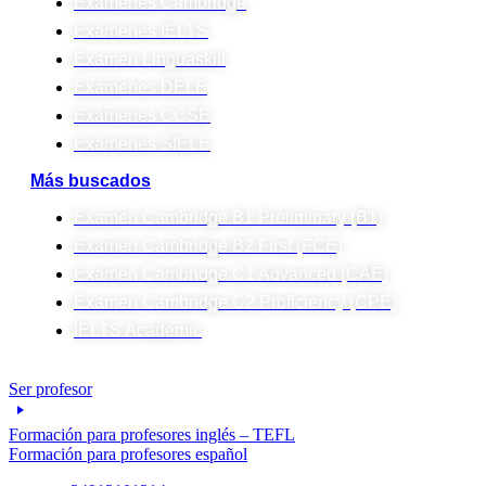
Exámenes Cambridge
Exámenes IELTS
Examen Linguaskill
Exámenes DELE
Exámenes CCSE
Exámenes SIELE
Más buscados
Examen Cambridge B1 Preliminary (B1)
Examen Cambridge B2 First (FCE)
Examen Cambridge C1 Advanced (CAE)
Examen Cambridge C2 Proficiency (CPE)
IELTS Academic
Ser profesor
Formación para profesores inglés – TEFL
Formación para profesores español