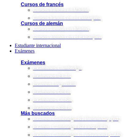
Cursos de francés
Cursos francés en Madrid
Cursos francés en el extranjero
Cursos de alemán
Cursos alemán en Madrid
Cursos alemán en el Extranjero
Estudiante internacional
Exámenes
Exámenes
Exámenes Cambridge
Exámenes IELTS
Examen Linguaskill
Exámenes DELE
Exámenes CCSE
Exámenes SIELE
Más buscados
Examen Cambridge B1 Preliminary (B1)
Examen Cambridge B2 First (FCE)
Examen Cambridge C1 Advanced (CAE)