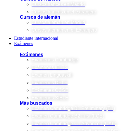
Cursos francés en Madrid
Cursos francés en el extranjero
Cursos de alemán
Cursos alemán en Madrid
Cursos alemán en el Extranjero
Estudiante internacional
Exámenes
Exámenes
Exámenes Cambridge
Exámenes IELTS
Examen Linguaskill
Exámenes DELE
Exámenes CCSE
Exámenes SIELE
Más buscados
Examen Cambridge B1 Preliminary (B1)
Examen Cambridge B2 First (FCE)
Examen Cambridge C1 Advanced (CAE)