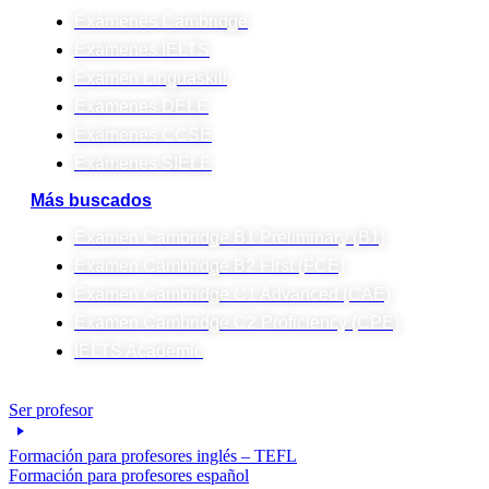
Exámenes Cambridge
Exámenes IELTS
Examen Linguaskill
Exámenes DELE
Exámenes CCSE
Exámenes SIELE
Más buscados
Examen Cambridge B1 Preliminary (B1)
Examen Cambridge B2 First (FCE)
Examen Cambridge C1 Advanced (CAE)
Examen Cambridge C2 Proficiency (CPE)
IELTS Academic
Ser profesor
Formación para profesores inglés – TEFL
Formación para profesores español