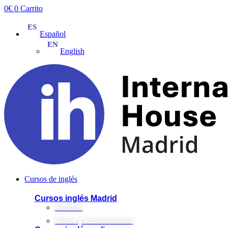
Ir
0
€
0
Carrito
al
contenido
Español
English
Cursos de inglés
Cursos inglés Madrid
Adultos
Niños y adolescentes