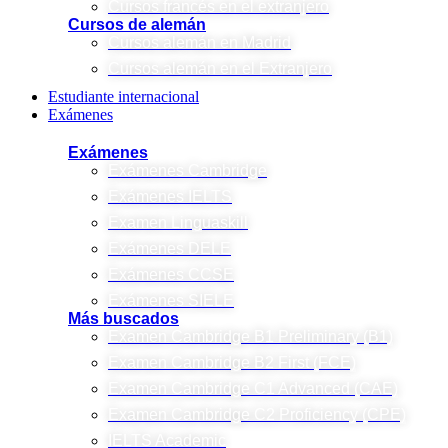
Cursos francés en el extranjero
Cursos de alemán
Cursos alemán en Madrid
Cursos alemán en el Extranjero
Estudiante internacional
Exámenes
Exámenes
Exámenes Cambridge
Exámenes IELTS
Examen Linguaskill
Exámenes DELE
Exámenes CCSE
Exámenes SIELE
Más buscados
Examen Cambridge B1 Preliminary (B1)
Examen Cambridge B2 First (FCE)
Examen Cambridge C1 Advanced (CAE)
Examen Cambridge C2 Proficiency (CPE)
IELTS Academic