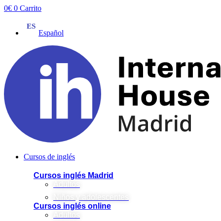
Ir
0
€
0
Carrito
al
contenido
Español
Cursos de inglés
Cursos inglés Madrid
Adultos
Niños y adolescentes
Cursos inglés online
Adultos