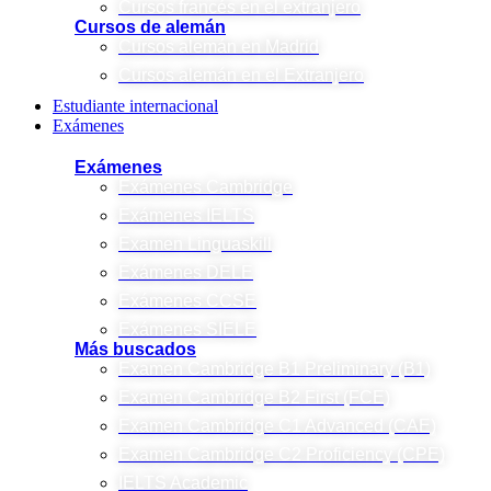
Cursos francés en el extranjero
Cursos de alemán
Cursos alemán en Madrid
Cursos alemán en el Extranjero
Estudiante internacional
Exámenes
Exámenes
Exámenes Cambridge
Exámenes IELTS
Examen Linguaskill
Exámenes DELE
Exámenes CCSE
Exámenes SIELE
Más buscados
Examen Cambridge B1 Preliminary (B1)
Examen Cambridge B2 First (FCE)
Examen Cambridge C1 Advanced (CAE)
Examen Cambridge C2 Proficiency (CPE)
IELTS Academic