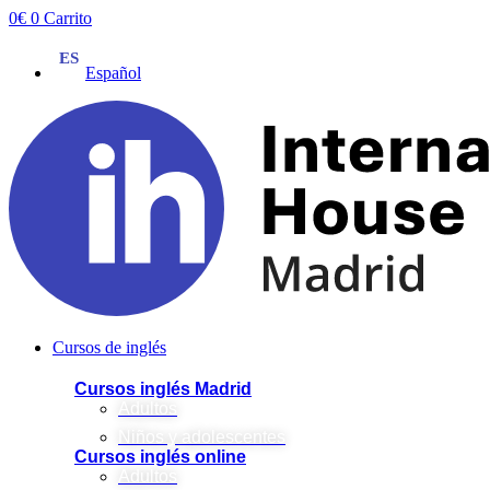
Ir
0
€
0
Carrito
al
contenido
Español
Cursos de inglés
Cursos inglés Madrid
Adultos
Niños y adolescentes
Cursos inglés online
Adultos