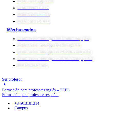
Examen Linguaskill
Exámenes DELE
Exámenes CCSE
Exámenes SIELE
Más buscados
Examen Cambridge B1 Preliminary (B1)
Examen Cambridge B2 First (FCE)
Examen Cambridge C1 Advanced (CAE)
Examen Cambridge C2 Proficiency (CPE)
IELTS Academic
Ser profesor
Formación para profesores inglés – TEFL
Formación para profesores español
+34913101314
Campus