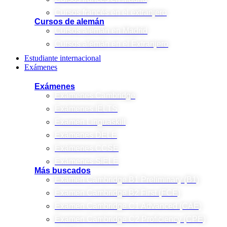
Cursos francés en el extranjero
Cursos de alemán
Cursos alemán en Madrid
Cursos alemán en el Extranjero
Estudiante internacional
Exámenes
Exámenes
Exámenes Cambridge
Exámenes IELTS
Examen Linguaskill
Exámenes DELE
Exámenes CCSE
Exámenes SIELE
Más buscados
Examen Cambridge B1 Preliminary (B1)
Examen Cambridge B2 First (FCE)
Examen Cambridge C1 Advanced (CAE)
Examen Cambridge C2 Proficiency (CPE)