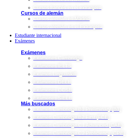
Cursos francés en el extranjero
Cursos de alemán
Cursos alemán en Madrid
Cursos alemán en el Extranjero
Estudiante internacional
Exámenes
Exámenes
Exámenes Cambridge
Exámenes IELTS
Examen Linguaskill
Exámenes DELE
Exámenes CCSE
Exámenes SIELE
Más buscados
Examen Cambridge B1 Preliminary (B1)
Examen Cambridge B2 First (FCE)
Examen Cambridge C1 Advanced (CAE)
Examen Cambridge C2 Proficiency (CPE)