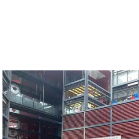
En International House Madrid, creemos que el aprendizaje de
un idioma va más allá del aula. Por eso, ofrecemos una
variedad de programas culturales y sociales que
complementan nuestros
cursos de español
. Estos programas
están diseñados para sumergirte en la cultura española,
mejorar tu fluidez en español y proporcionarte una
experiencia de aprendizaje integral.