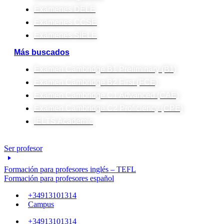
Exámenes DELE
Exámenes CCSE
Exámenes SIELE
Más buscados
Examen Cambridge B1 Preliminary (B1)
Examen Cambridge B2 First (FCE)
Examen Cambridge C1 Advanced (CAE)
Examen Cambridge C2 Proficiency (CPE)
IELTS Academic
Ser profesor
Formación para profesores inglés – TEFL
Formación para profesores español
+34913101314
Campus
+34913101314