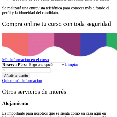
Se realizará una entrevista telefónica para conocer más a fondo el
perfil y la idoneidad del candidato.
Compra online tu curso con toda seguridad
Más información en el curso
Limpiar
Reserva Plaza
Curso
de
Añadir al carrito
Prácticas
Quiero más información
en
Aula
Otros servicios de interés
Real
cantidad
Alojamiento
Es importante para nosotros que se sienta como en casa aquí en