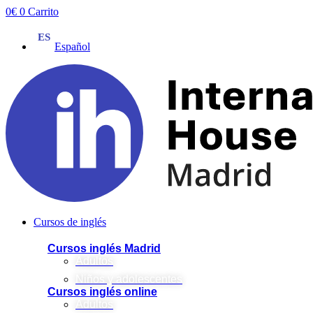
Ir
0
€
0
Carrito
al
contenido
Español
Cursos de inglés
Cursos inglés Madrid
Adultos
Niños y adolescentes
Cursos inglés online
Adultos