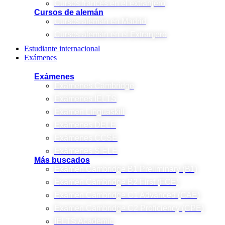
Cursos francés en el extranjero
Cursos de alemán
Cursos alemán en Madrid
Cursos alemán en el Extranjero
Estudiante internacional
Exámenes
Exámenes
Exámenes Cambridge
Exámenes IELTS
Examen Linguaskill
Exámenes DELE
Exámenes CCSE
Exámenes SIELE
Más buscados
Examen Cambridge B1 Preliminary (B1)
Examen Cambridge B2 First (FCE)
Examen Cambridge C1 Advanced (CAE)
Examen Cambridge C2 Proficiency (CPE)
IELTS Academic