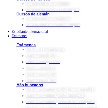
Cursos francés en Madrid
Cursos francés en el extranjero
Cursos de alemán
Cursos alemán en Madrid
Cursos alemán en el Extranjero
Estudiante internacional
Exámenes
Exámenes
Exámenes Cambridge
Exámenes IELTS
Examen Linguaskill
Exámenes DELE
Exámenes CCSE
Exámenes SIELE
Más buscados
Examen Cambridge B1 Preliminary (B1)
Examen Cambridge B2 First (FCE)
Examen Cambridge C1 Advanced (CAE)