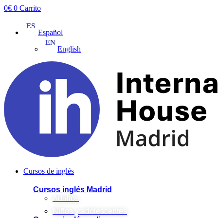
Ir
0
€
0
Carrito
al
contenido
Español
English
Cursos de inglés
Cursos inglés Madrid
Adultos
Niños y adolescentes