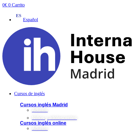
Ir
0
€
0
Carrito
al
contenido
Español
Cursos de inglés
Cursos inglés Madrid
Adultos
Niños y adolescentes
Cursos inglés online
Adultos