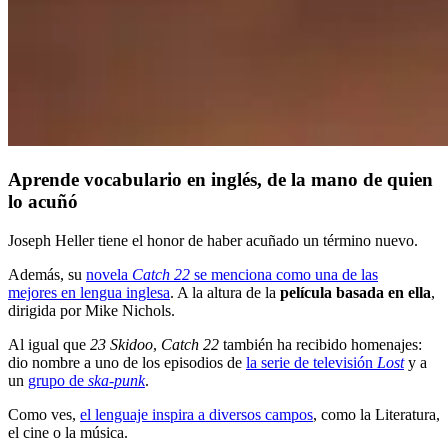
Aprende vocabulario en inglés, de la mano de quien
lo acuñó
Joseph Heller tiene el honor de haber acuñado un término nuevo.
Además, su
novela
Catch 22
se menciona como una de las
mejores en lengua inglesa
. A la altura de la
película basada en ella
,
dirigida por Mike Nichols.
Al igual que
23 Skidoo
,
Catch 22
también ha recibido homenajes:
dio nombre a uno de los episodios de
la serie de televisión
Lost
y
a
un
grupo de
ska-punk
.
Como ves,
el lenguaje inspira a diversos campos
, como la Literatura,
el cine o la música.