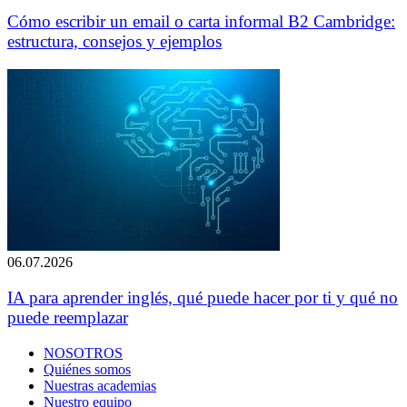
Cómo escribir un email o carta informal B2 Cambridge:
estructura, consejos y ejemplos
06.07.2026
IA para aprender inglés, qué puede hacer por ti y qué no
puede reemplazar
NOSOTROS
Quiénes somos
Nuestras academias
Nuestro equipo