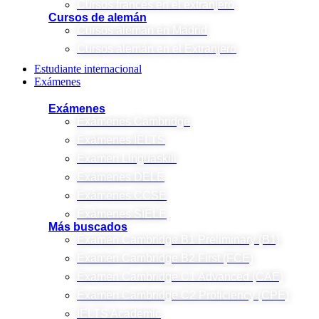
Cursos francés en el extranjero
Cursos de alemán
Cursos alemán en Madrid
Cursos alemán en el Extranjero
Estudiante internacional
Exámenes
Exámenes
Exámenes Cambridge
Exámenes IELTS
Examen Linguaskill
Exámenes DELE
Exámenes CCSE
Exámenes SIELE
Más buscados
Examen Cambridge B1 Preliminary (B1)
Examen Cambridge B2 First (FCE)
Examen Cambridge C1 Advanced (CAE)
Examen Cambridge C2 Proficiency (CPE)
IELTS Academic