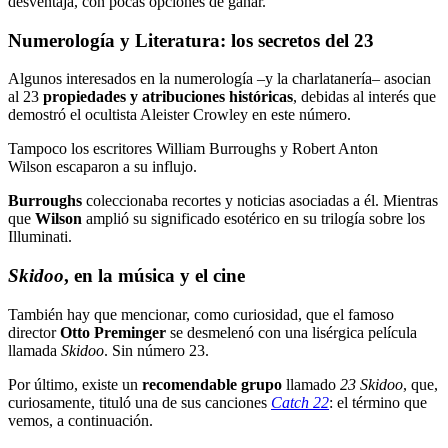
desventaja, con pocas opciones de ganar.
Numerología y Literatura: los secretos del 23
Algunos interesados en la numerología –y la charlatanería– asocian
al 23
propiedades y atribuciones históricas
, debidas al interés que
demostró el ocultista Aleister Crowley en este número.
Tampoco los escritores William Burroughs y Robert Anton
Wilson
escaparon a su influjo.
Burroughs
coleccionaba recortes y noticias asociadas a él. Mientras
que
Wilson
amplió su significado esotérico en su trilogía sobre los
Illuminati.
Skidoo
, en la música y el cine
También hay que mencionar, como curiosidad, que el famoso
director
Otto Preminger
se desmelenó con una lisérgica película
llamada
Skidoo
. Sin número 23.
Por último, existe un
recomendable grupo
llamado
23 Skidoo
, que,
curiosamente, tituló una de sus canciones
Catch 22
: el término que
vemos, a continuación.