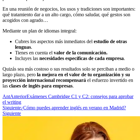
En una reunión de negocios, los usos y tradiciones son importantes:
qué tratamiento dar a un alto cargo, cómo saludar, qué gestos son
acogidos con agrado…
Mediante un plan de idiomas integral:
Cubres los aspectos más inmediatos del
estudio de otras
lenguas
.
Tienes en cuenta el
valor de la comunicación
.
Incluyes las
necesidades específicas de cada empresa
.
Quizás sea más costoso o sus resultados solo se perciban a medio o
largo plazo, pero
la
mejora en el valor de tu organización y su
proyección internacional recompensará
el esfuerzo invertido en
las
clases de inglés para empresas
.
Ant
Anterior
Exámenes Cambridge C1 y C2: consejos para aprobar
el writing
Siguiente
¿Cómo puedes aprender inglés en verano en Madrid?
Siguiente