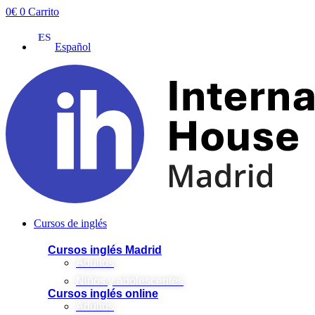
Ir
0
€
0
Carrito
al
contenido
Español
Cursos de inglés
Cursos inglés Madrid
Adultos
Niños y adolescentes
Cursos inglés online
Adultos