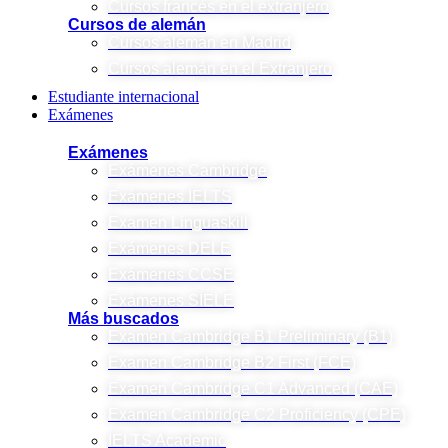
Cursos francés en el extranjero
Cursos de alemán
Cursos alemán en Madrid
Cursos alemán en el Extranjero
Estudiante internacional
Exámenes
Exámenes
Exámenes Cambridge
Exámenes IELTS
Examen Linguaskill
Exámenes DELE
Exámenes CCSE
Exámenes SIELE
Más buscados
Examen Cambridge B1 Preliminary (B1)
Examen Cambridge B2 First (FCE)
Examen Cambridge C1 Advanced (CAE)
Examen Cambridge C2 Proficiency (CPE)
IELTS Academic