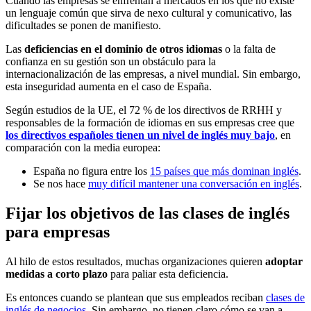
Cuando las empresas se enfrentan a mercados en los que no existe
un lenguaje común que sirva de nexo cultural y comunicativo, las
dificultades se ponen de manifiesto.
Las
deficiencias
en el dominio de otros idiomas
o la falta de
confianza en su gestión son un obstáculo para la
internacionalización de las empresas, a nivel mundial. Sin embargo,
esta inseguridad aumenta en el caso de España.
Según estudios de la UE, el 72 % de los directivos de RRHH y
responsables de la formación de idiomas en sus empresas cree que
los
directivos españoles tienen un nivel de inglés muy bajo
, en
comparación con la media europea:
España no figura entre los
15 países que más dominan inglés
.
Se nos hace
muy difícil mantener una conversación en inglés
.
Fijar los objetivos de las clases de inglés
para empresas
Al hilo de estos resultados, muchas organizaciones quieren
adoptar
medidas a corto plazo
para paliar esta deficiencia.
Es entonces cuando se plantean que sus empleados reciban
clases de
inglés de negocios
. Sin embargo, no tienen claro cómo se van a