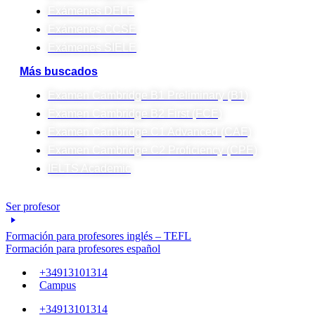
Exámenes DELE
Exámenes CCSE
Exámenes SIELE
Más buscados
Examen Cambridge B1 Preliminary (B1)
Examen Cambridge B2 First (FCE)
Examen Cambridge C1 Advanced (CAE)
Examen Cambridge C2 Proficiency (CPE)
IELTS Academic
Ser profesor
Formación para profesores inglés – TEFL
Formación para profesores español
+34913101314
Campus
+34913101314