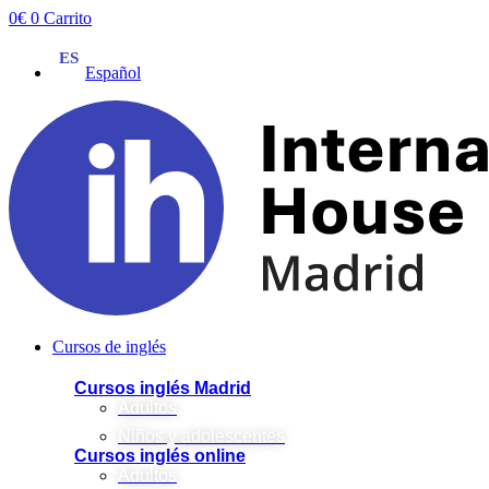
Ir
0
€
0
Carrito
al
contenido
Español
Cursos de inglés
Cursos inglés Madrid
Adultos
Niños y adolescentes
Cursos inglés online
Adultos