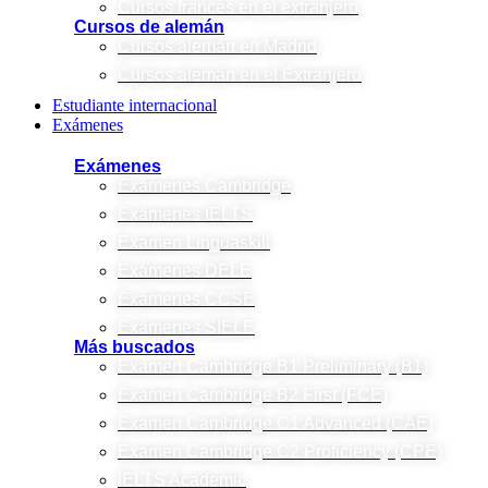
Cursos francés en el extranjero
Cursos de alemán
Cursos alemán en Madrid
Cursos alemán en el Extranjero
Estudiante internacional
Exámenes
Exámenes
Exámenes Cambridge
Exámenes IELTS
Examen Linguaskill
Exámenes DELE
Exámenes CCSE
Exámenes SIELE
Más buscados
Examen Cambridge B1 Preliminary (B1)
Examen Cambridge B2 First (FCE)
Examen Cambridge C1 Advanced (CAE)
Examen Cambridge C2 Proficiency (CPE)
IELTS Academic