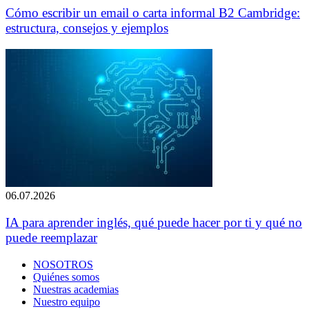
Cómo escribir un email o carta informal B2 Cambridge:
estructura, consejos y ejemplos
06.07.2026
IA para aprender inglés, qué puede hacer por ti y qué no
puede reemplazar
NOSOTROS
Quiénes somos
Nuestras academias
Nuestro equipo