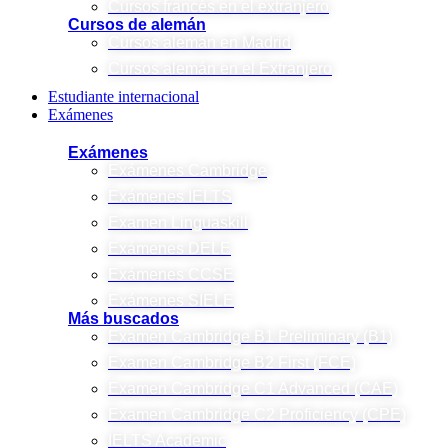
Cursos francés en el extranjero
Cursos de alemán
Cursos alemán en Madrid
Cursos alemán en el Extranjero
Estudiante internacional
Exámenes
Exámenes
Exámenes Cambridge
Exámenes IELTS
Examen Linguaskill
Exámenes DELE
Exámenes CCSE
Exámenes SIELE
Más buscados
Examen Cambridge B1 Preliminary (B1)
Examen Cambridge B2 First (FCE)
Examen Cambridge C1 Advanced (CAE)
Examen Cambridge C2 Proficiency (CPE)
IELTS Academic