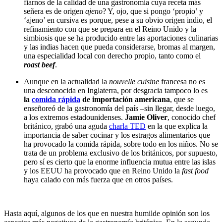
fiarnos de la calidad de una gastronomía cuya receta más
señera es de origen
ajeno
? Y, ojo, que si pongo ‘propio’ y
‘ajeno’ en cursiva es porque, pese a su obvio origen indio, el
refinamiento con que se prepara en el Reino Unido y la
simbiosis que se ha producido entre las aportaciones culinarias
y las indias hacen que pueda considerarse, bromas al margen,
una especialidad local con derecho propio, tanto como el
roast beef
.
Aunque en la actualidad la
nouvelle cuisine
francesa no es
una desconocida en Inglaterra, por desgracia tampoco lo es
la
comida rápida
de importación americana
, que se
enseñoreó de la gastronomía del país –sin llegar, desde luego,
a los extremos estadounidenses.
Jamie Oliver
, conocido chef
británico, grabó una aguda
charla TED
en la que explica la
importancia de saber cocinar y los estragos alimentarios que
ha provocado la comida rápida, sobre todo en los niños. No se
trata de un problema exclusivo de los británicos, por supuesto,
pero sí es cierto que la enorme influencia mutua entre las islas
y los EEUU ha provocado que en Reino Unido la
fast food
haya calado con más fuerza que en otros países.
Hasta aquí, algunos de los que en nuestra humilde opinión son los