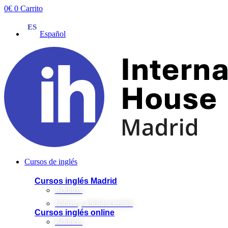
Ir
0
€
0
Carrito
al
contenido
Español
Cursos de inglés
Cursos inglés Madrid
Adultos
Niños y adolescentes
Cursos inglés online
Adultos