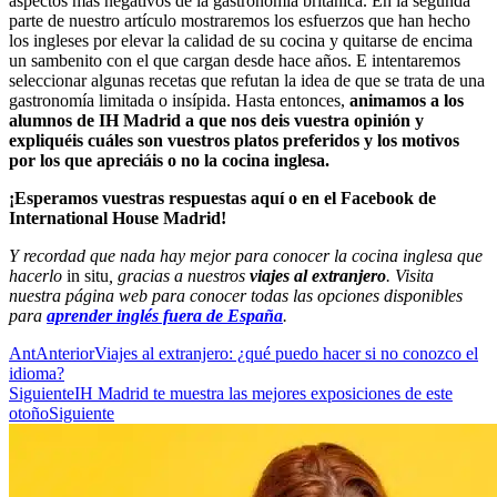
aspectos más negativos de la gastronomía británica. En la segunda
parte de nuestro artículo mostraremos los esfuerzos que han hecho
los ingleses por elevar la calidad de su cocina y quitarse de encima
un sambenito con el que cargan desde hace años. E intentaremos
seleccionar algunas recetas que refutan la idea de que se trata de una
gastronomía limitada o insípida. Hasta entonces,
animamos a los
alumnos de IH Madrid a que nos deis vuestra opinión y
expliquéis cuáles son vuestros platos preferidos y los motivos
por los que apreciáis o no la cocina inglesa.
¡Esperamos vuestras respuestas aquí o en el Facebook de
International House Madrid!
Y recordad que nada hay mejor para conocer la cocina inglesa que
hacerlo
in situ
, gracias a nuestros
viajes al extranjero
. Visita
nuestra página web para conocer todas las opciones disponibles
para
aprender inglés fuera de España
.
Ant
Anterior
Viajes al extranjero: ¿qué puedo hacer si no conozco el
idioma?
Siguiente
IH Madrid te muestra las mejores exposiciones de este
otoño
Siguiente