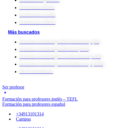
Examen Linguaskill
Exámenes DELE
Exámenes CCSE
Exámenes SIELE
Más buscados
Examen Cambridge B1 Preliminary (B1)
Examen Cambridge B2 First (FCE)
Examen Cambridge C1 Advanced (CAE)
Examen Cambridge C2 Proficiency (CPE)
IELTS Academic
Ser profesor
Formación para profesores inglés – TEFL
Formación para profesores español
+34913101314
Campus