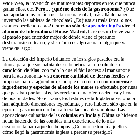
Wide Web, la invención de innumerables deportes en los que nunca
ganan ellos, etc.
Pero… ¿qué me decís de la gastronomía?
¿Qué
han aportado los británicos a la cocina global, más allá de haber
inventado las tabletas de chocolate? ¿Es justa su mala fama, o nos
estamos perdiendo algo? Como
no sólo de
aprender inglés
vive el
alumno de International House Madrid
, haremos un breve viaje
al pasado para entender mejor de dónde viene el presunto
desbarajuste culinario, y si su fama es algo actual o algo que ya
viene de largo:
La ubicación del Imperio británico en los siglos pasados era la
idónea para que sus habitantes se beneficiaran no sólo de su
condición de islas
-con todo lo que el fácil acceso al mar supone
para la gastronomía- y su
enorme cantidad de tierras fértiles
y
propicias para la agricultura, sino que el comercio con
numerosos
ingredientes y especias de allende los mares
se efectuaba por rutas
que pasaban por las islas, favoreciendo una oferta ecléctica y llena
de posibilidades. No en vano, los festines de la Inglaterra victoriana
han adquirido dimensiones legendarias, y raro hubiera sido que en la
época la gastronomía británica fuera tachada de ramplona. Las
aportaciones culinarias de las
colonias en India y China
se hicieron
notar, haciendo de las comidas una experiencia de lo más
cosmopolita para aquellos tiempos. ¿Cuándo se torció aquello y
cómo llegó la gastronomía inglesa a perder su prestigio?