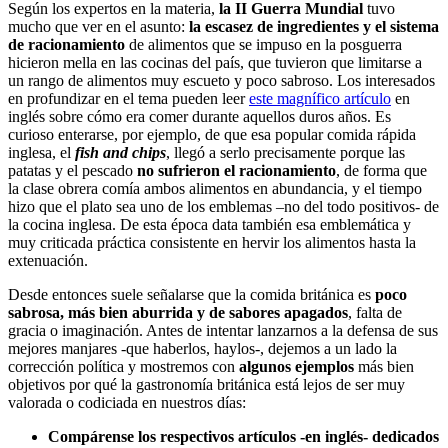
Según los expertos en la materia,
la II Guerra Mundial
tuvo
mucho que ver en el asunto:
la escasez de ingredientes y el sistema
de racionamiento
de alimentos que se impuso en la posguerra
hicieron mella en las cocinas del país, que tuvieron que limitarse a
un rango de alimentos muy escueto y poco sabroso. Los interesados
en profundizar en el tema pueden leer
este magnífico artículo
en
inglés sobre cómo era comer durante aquellos duros años. Es
curioso enterarse, por ejemplo, de que esa popular comida rápida
inglesa, el
fish and chips
, llegó a serlo precisamente porque las
patatas y el pescado
no sufrieron el racionamiento
, de forma que
la clase obrera comía ambos alimentos en abundancia, y el tiempo
hizo que el plato sea uno de los emblemas –no del todo positivos- de
la cocina inglesa. De esta época data también esa emblemática y
muy criticada práctica consistente en hervir los alimentos hasta la
extenuación.
Desde entonces suele señalarse que la comida británica es
poco
sabrosa, más bien aburrida y de sabores apagados
, falta de
gracia o imaginación. Antes de intentar lanzarnos a la defensa de sus
mejores manjares -que haberlos, haylos-, dejemos a un lado la
corrección política y mostremos con
algunos ejemplos
más bien
objetivos por qué la gastronomía británica está lejos de ser muy
valorada o codiciada en nuestros días:
Compárense los respectivos artículos -en inglés- dedicados