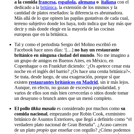
a la comida
francesa
,
española
,
alemana
o
italiana
con el
dedicado a la
británica
, la extensión de los mismos y la
cantidad de platos reseñados: la diferencia es abrumadora.
Más allá de lo que opinen las papilas gustativas de cada cual,
terreno subjetivo donde los haya, todo indica que hay más que
decir y más donde elegir en la mayoría de las cocinas
europeas que en la británica.
Tal y como el periodista Sergio del Molino escribió en
Facebook hace unos días: ‘[…]
no hay un restaurante
británico en ninguna ciudad del mundo
. No me imagino a
un grupo de amigos en Buenos Aires, en México, en
Copenhague o en Frankfurt diciendo: ‘¿Os apetece cenar esta
noche en el inglés del barrio? ¿Os hace una cenita británica?».
Se trata, desde luego, de una exageración, porque sí que
existen
restaurantes británicos en Madrid
, sin ir más lejos.
Aunque, en efecto, no gozan de excesiva popularidad, y
varios de ellos son más bien cervecerías o sitios donde tomar
un desayuno o brunch antes que un menú completo.
El pollo
tikka masala
es considerado por muchos como
su
comida nacional
, empezando por Robin Cook, exministro
británico de Asuntos Exteriores, que llegó a definirlo como “el
verdadero plato nacional de Gran Bretaña”. ¿Acaso carecen
de un plato
propio
que enseñar con orgullo? ¿Cómo podemos