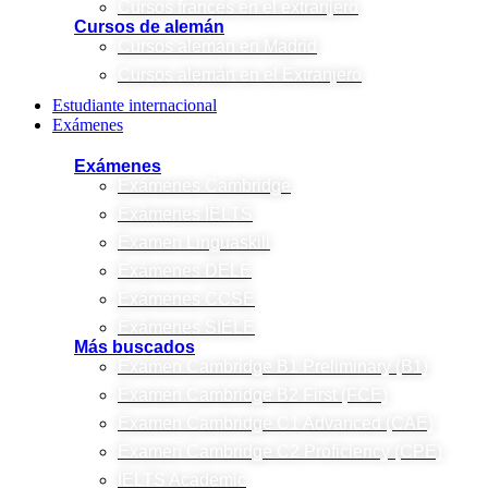
Cursos francés en el extranjero
Cursos de alemán
Cursos alemán en Madrid
Cursos alemán en el Extranjero
Estudiante internacional
Exámenes
Exámenes
Exámenes Cambridge
Exámenes IELTS
Examen Linguaskill
Exámenes DELE
Exámenes CCSE
Exámenes SIELE
Más buscados
Examen Cambridge B1 Preliminary (B1)
Examen Cambridge B2 First (FCE)
Examen Cambridge C1 Advanced (CAE)
Examen Cambridge C2 Proficiency (CPE)
IELTS Academic