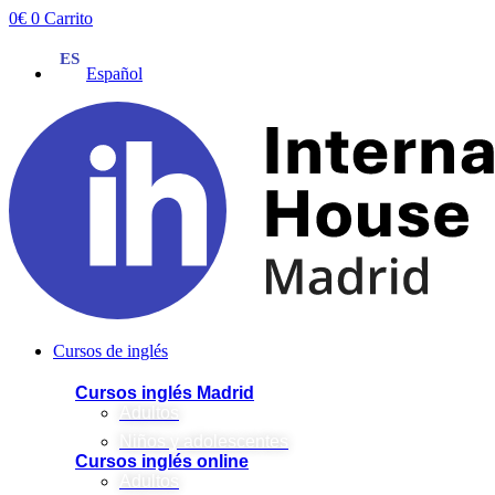
Ir
0
€
0
Carrito
al
contenido
Español
Cursos de inglés
Cursos inglés Madrid
Adultos
Niños y adolescentes
Cursos inglés online
Adultos