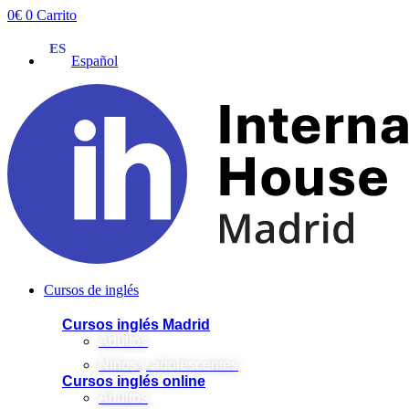
Ir
0
€
0
Carrito
al
contenido
Español
Cursos de inglés
Cursos inglés Madrid
Adultos
Niños y adolescentes
Cursos inglés online
Adultos