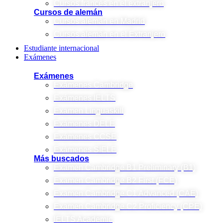
Cursos francés en el extranjero
Cursos de alemán
Cursos alemán en Madrid
Cursos alemán en el Extranjero
Estudiante internacional
Exámenes
Exámenes
Exámenes Cambridge
Exámenes IELTS
Examen Linguaskill
Exámenes DELE
Exámenes CCSE
Exámenes SIELE
Más buscados
Examen Cambridge B1 Preliminary (B1)
Examen Cambridge B2 First (FCE)
Examen Cambridge C1 Advanced (CAE)
Examen Cambridge C2 Proficiency (CPE)
IELTS Academic