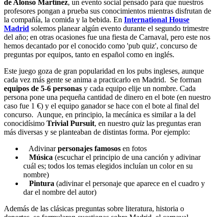
de Alonso Martínez
, un evento social pensado para que nuestros
profesores pongan a prueba sus conocimientos mientras disfrutan de
la compañía, la comida y la bebida. En
International House
Madrid
solemos planear algún evento durante el segundo trimestre
del año; en otras ocasiones fue una fiesta de Carnaval, pero este nos
hemos decantado por el conocido como 'pub quiz', concurso de
preguntas por equipos, tanto en español como en inglés.
Este juego goza de gran popularidad en los pubs ingleses, aunque
cada vez más gente se anima a practicarlo en Madrid. Se forman
equipos de 5-6 personas
y cada equipo elije un nombre. Cada
persona pone una pequeña cantidad de dinero en el bote (en nuestro
caso fue 1 €) y el equipo ganador se hace con el bote al final del
concurso. Aunque, en principio, la mecánica es similar a la del
conocidísimo
Trivial Pursuit
, en nuestro
quiz
las preguntas eran
más diversas y se planteaban de distintas forma. Por ejemplo:
Adivinar
personajes famosos
en fotos
Música
(escuchar el principio de una canción y adivinar
cuál es; todos los temas elegidos incluían un color en su
nombre)
Pintura
(adivinar el personaje que aparece en el cuadro y
dar el nombre del autor)
Además de las clásicas preguntas sobre literatura, historia o