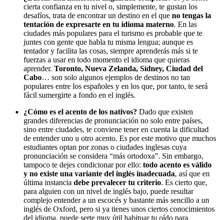
cierta confianza en tu nivel o, simplemente, te gustan los
desafíos, trata de encontrar un destino en el que
no tengas la
tentación de expresarte en tu idioma materno
. En las
ciudades más populares para el turismo es probable que te
juntes con gente que habla tu misma lengua; aunque es
tentador y facilita las cosas, siempre aprenderás más si te
fuerzas a usar en todo momento el idioma que quieras
aprender.
Toronto, Nueva Zelanda, Sídney, Ciudad del
Cabo
… son solo algunos ejemplos de destinos no tan
populares entre los españoles y en los que, por tanto, te será
fácil sumergirte a fondo en el inglés.
¿Cómo es el acento de los nativos?
Dado que existen
grandes diferencias de pronunciación no solo entre países,
sino entre ciudades, te conviene tener en cuenta la dificultad
de entender uno u otro acento. Es por este motivo que muchos
estudiantes optan por zonas o ciudades inglesas cuya
pronunciación se considera “más ortodoxa”. Sin embargo,
tampoco te dejes condicionar por ello:
todo acento es válido
y no existe una variante del inglés inadecuada
, así que en
última instancia
debe prevalecer tu criterio
. Es cierto que,
para alguien con un nivel de inglés bajo, puede resultar
complejo entender a un escocés y bastante más sencillo a un
inglés de Oxford, pero si ya tienes unos ciertos conocimientos
del idioma, puede serte muy útil habituar tu oído para