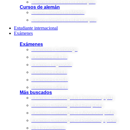
Cursos francés en el extranjero
Cursos de alemán
Cursos alemán en Madrid
Cursos alemán en el Extranjero
Estudiante internacional
Exámenes
Exámenes
Exámenes Cambridge
Exámenes IELTS
Examen Linguaskill
Exámenes DELE
Exámenes CCSE
Exámenes SIELE
Más buscados
Examen Cambridge B1 Preliminary (B1)
Examen Cambridge B2 First (FCE)
Examen Cambridge C1 Advanced (CAE)
Examen Cambridge C2 Proficiency (CPE)
IELTS Academic