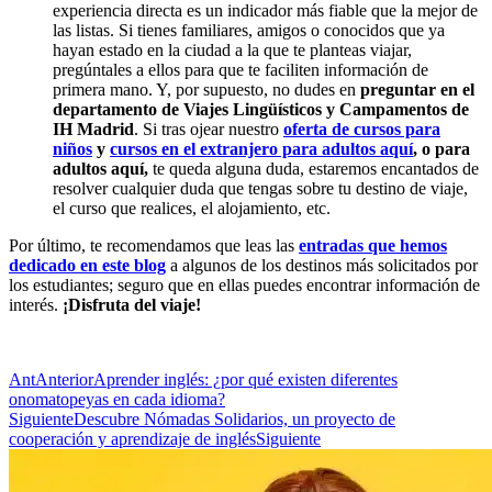
experiencia directa es un indicador más fiable que la mejor de
las listas. Si tienes familiares, amigos o conocidos que ya
hayan estado en la ciudad a la que te planteas viajar,
pregúntales a ellos para que te faciliten información de
primera mano. Y, por supuesto, no dudes en
preguntar en el
departamento de Viajes Lingüísticos y Campamentos de
IH Madrid
. Si tras ojear nuestro
oferta de cursos para
niños
y
cursos en el extranjero para adultos aquí
, o para
adultos aquí,
te queda alguna duda, estaremos encantados de
resolver cualquier duda que tengas sobre tu destino de viaje,
el curso que realices, el alojamiento, etc.
Por último, te recomendamos que leas las
entradas que hemos
dedicado en este blog
a algunos de los destinos más solicitados por
los estudiantes; seguro que en ellas puedes encontrar información de
interés.
¡Disfruta del viaje!
Ant
Anterior
Aprender inglés: ¿por qué existen diferentes
onomatopeyas en cada idioma?
Siguiente
Descubre Nómadas Solidarios, un proyecto de
cooperación y aprendizaje de inglés
Siguiente