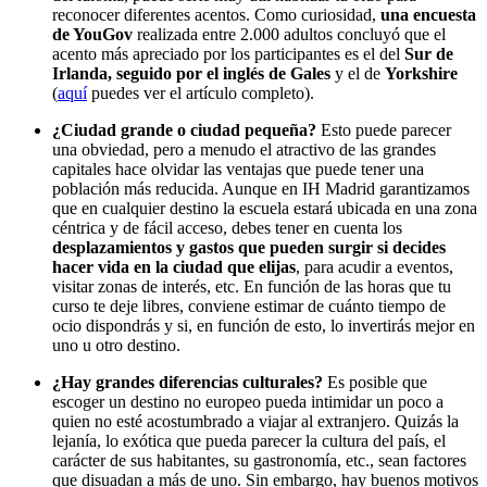
reconocer diferentes acentos. Como curiosidad,
una encuesta
de YouGov
realizada entre 2.000 adultos concluyó que el
acento más apreciado por los participantes es el del
Sur de
Irlanda, seguido por el inglés de Gales
y el de
Yorkshire
(
aquí
puedes ver el artículo completo).
¿Ciudad grande o ciudad pequeña?
Esto puede parecer
una obviedad, pero a menudo el atractivo de las grandes
capitales hace olvidar las ventajas que puede tener una
población más reducida. Aunque en IH Madrid garantizamos
que en cualquier destino la escuela estará ubicada en una zona
céntrica y de fácil acceso, debes tener en cuenta los
desplazamientos y gastos que pueden surgir si decides
hacer vida en la ciudad que elijas
, para acudir a eventos,
visitar zonas de interés, etc. En función de las horas que tu
curso te deje libres, conviene estimar de cuánto tiempo de
ocio dispondrás y si, en función de esto, lo invertirás mejor en
uno u otro destino.
¿Hay grandes diferencias culturales?
Es posible que
escoger un destino no europeo pueda intimidar un poco a
quien no esté acostumbrado a viajar al extranjero. Quizás la
lejanía, lo exótica que pueda parecer la cultura del país, el
carácter de sus habitantes, su gastronomía, etc., sean factores
que disuadan a más de uno. Sin embargo, hay buenos motivos