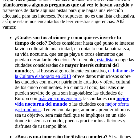
plantearemos algunas preguntas que tal vez te hayan surgido
y
trataremos de darte algunas pistas para que hagas una elección
adecuada para tus intereses. Por supuesto, no es una lista exhaustiva,
así que estaremos encantados de leer vuestras sugerencias. Allá
vamos:
¿Cuáles son tus aficiones y cómo quieres invertir tu
tiempo de ocio?
Debes considerar hasta qué punto te interesa
la vida cultural de una ciudad, el contacto con la naturaleza,
su vida nocturna, que tenga playa u otros elementos que
puedan decantar tu elección. Por ejemplo,
esta lista
recoge las
ciudades consideradas de
mayor interés cultural del
mundo
; y, si buscas algo realmente exhaustivo,
el Informe de
la Cultura elaborado en 2013
ofrece datos minuciosos sobre
las ciudades con mayor patrimonio artístico y oferta cultural
de los cinco continentes. En cuanto al ocio, las listas que
pueden servirte de guía son inagotables: las ciudades de
Europa con
más vida universitaria
, las ciudades
con
mejor
vida nocturna del mundo
o las ciudades con
mejor oferta
gastronómica
. Ten en cuenta que, aunque aprender idiomas
sea tu objetivo, será más fácil que te impliques en un sitio
donde te sientas cómodo, puedas practicar tus aficiones y
disfrutes de tu tiempo libre.
¿Buscas una inmersión lingüística completa?
Si ya tienes