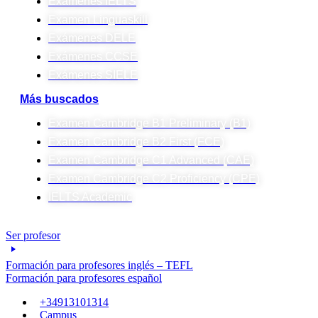
Exámenes IELTS
Examen Linguaskill
Exámenes DELE
Exámenes CCSE
Exámenes SIELE
Más buscados
Examen Cambridge B1 Preliminary (B1)
Examen Cambridge B2 First (FCE)
Examen Cambridge C1 Advanced (CAE)
Examen Cambridge C2 Proficiency (CPE)
IELTS Academic
Ser profesor
Formación para profesores inglés – TEFL
Formación para profesores español
+34913101314
Campus