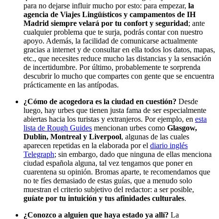
para no dejarse influir mucho por esto: para empezar,
la
agencia de Viajes Lingüísticos y campamentos de IH
Madrid siempre velará por tu confort y seguridad
; ante
cualquier problema que te surja, podrás contar con nuestro
apoyo. Además, la facilidad de comunicarse actualmente
gracias a internet y de consultar en ella todos los datos, mapas,
etc., que necesites reduce mucho las distancias y la sensación
de incertidumbre. Por último, probablemente te sorprenda
descubrir lo mucho que compartes con gente que se encuentra
prácticamente en las antípodas.
¿Cómo de acogedora es la ciudad en cuestión?
Desde
luego, hay urbes que tienen justa fama de ser especialmente
abiertas hacia los turistas y extranjeros. Por ejemplo, en
esta
lista de Rough Guides
mencionan urbes como
Glasgow,
Dublín, Montreal y Liverpool
, algunas de las cuales
aparecen repetidas en la elaborada por el
diario inglés
Telegraph
; sin embargo, dado que ninguna de ellas menciona
ciudad española alguna, tal vez tengamos que poner en
cuarentena su opinión. Bromas aparte, te recomendamos que
no te fíes demasiado de estas guías, que a menudo solo
muestran el criterio subjetivo del redactor: a ser posible,
guíate por tu intuición y tus afinidades culturales
.
¿Conozco a alguien que haya estado ya allí?
La