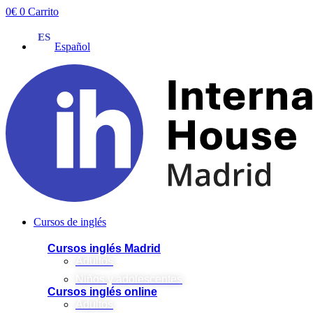
Ir
0
€
0
Carrito
al
contenido
Español
Cursos de inglés
Cursos inglés Madrid
Adultos
Niños y adolescentes
Cursos inglés online
Adultos