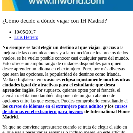
¿Cómo decido a dónde viajar con IH Madrid?
10/05/2017
Luis Herrero
No siempre es fácil elegir un destino al que viajar
: gracias a la
mejora de las comunicaciones y a la reducción de los precios de los
vuelos, se ha vuelto posible conocer casi cualquier parte del mundo.
Esto ofrece un amplio rango de ciudades disponibles para quien
desee aprender un idioma en el extranjero. Pero, por más diversas
que sean las opciones, la popularidad de destinos como Irlanda,
Malta o Inglaterra en ocasiones
eclipsa injustamente muchas otras
ciudades igual de atractivas para el estudiante que desea
aprender inglés
. Por supuesto, quienes opten por el francés, el
alemán o el italiano también disponen de un gran abanico de
opciones entre las que escoger. Puedes comprobarlo consultando el
los
cursos de idiomas en el extranjero para adultos
y los
cursos
de idiomas en el extranjero para jóvenes
de International House
Madrid
.
Ya que no conviene apresurarse cuando se trata de elegir el sitio en
el que vas a pasar varias semanas o incluso meses, en este artículo