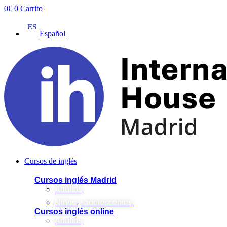
Ir
0
€
0
Carrito
al
contenido
Español
Cursos de inglés
Cursos inglés Madrid
Adultos
Niños y adolescentes
Cursos inglés online
Adultos