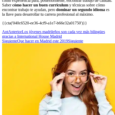
como experiencia para, posteriormente, encontrar trabajo de calidad.
Saber
cómo hacer un buen curriculum
y técnicas sobre cómo
encontrar trabajo te ayudan, pero
dominar un segundo idioma
es
la llave para desarrollar tu carrera profesional al máximo.
{{cta('040c6520-ee36-4cf9-a1e7-b66e32a01750')}}
Ant
Anterior
Los jóvenes madrileños son cada vez más bilingües
gracias a International House Madrid
Siguiente
Que hacer en Madrid este 2019
Siguiente