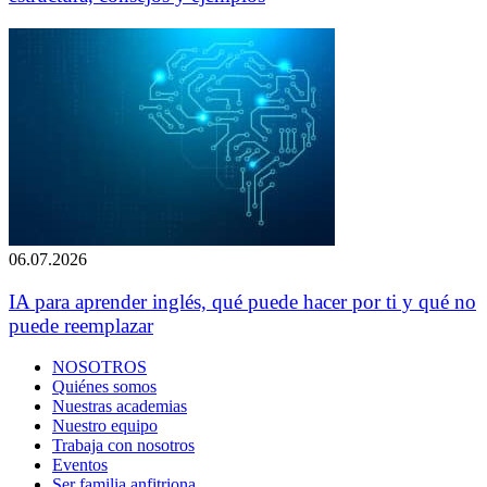
06.07.2026
IA para aprender inglés, qué puede hacer por ti y qué no
puede reemplazar
NOSOTROS
Quiénes somos
Nuestras academias
Nuestro equipo
Trabaja con nosotros
Eventos
Ser familia anfitriona