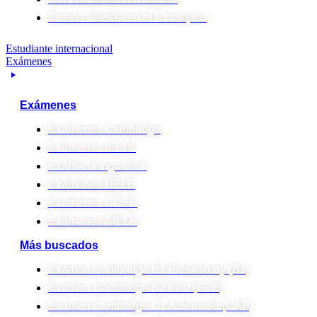
Cursos alemán en el Extranjero
Estudiante internacional
Exámenes
Exámenes
Exámenes Cambridge
Exámenes IELTS
Examen Linguaskill
Exámenes DELE
Exámenes CCSE
Exámenes SIELE
Más buscados
Examen Cambridge B1 Preliminary (B1)
Examen Cambridge B2 First (FCE)
Examen Cambridge C1 Advanced (CAE)