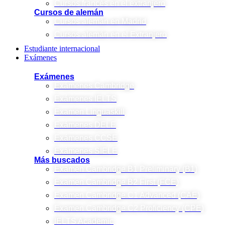
Cursos francés en el extranjero
Cursos de alemán
Cursos alemán en Madrid
Cursos alemán en el Extranjero
Estudiante internacional
Exámenes
Exámenes
Exámenes Cambridge
Exámenes IELTS
Examen Linguaskill
Exámenes DELE
Exámenes CCSE
Exámenes SIELE
Más buscados
Examen Cambridge B1 Preliminary (B1)
Examen Cambridge B2 First (FCE)
Examen Cambridge C1 Advanced (CAE)
Examen Cambridge C2 Proficiency (CPE)
IELTS Academic