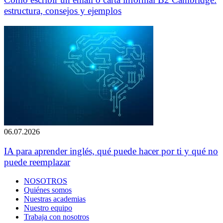
estructura, consejos y ejemplos
06.07.2026
IA para aprender inglés, qué puede hacer por ti y qué no
puede reemplazar
NOSOTROS
Quiénes somos
Nuestras academias
Nuestro equipo
Trabaja con nosotros