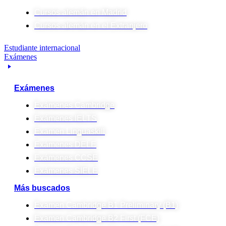
Cursos alemán en Madrid
Cursos alemán en el Extranjero
Estudiante internacional
Exámenes
Exámenes
Exámenes Cambridge
Exámenes IELTS
Examen Linguaskill
Exámenes DELE
Exámenes CCSE
Exámenes SIELE
Más buscados
Examen Cambridge B1 Preliminary (B1)
Examen Cambridge B2 First (FCE)