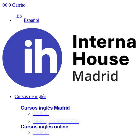
Ir
0
€
0
Carrito
al
contenido
Español
Cursos de inglés
Cursos inglés Madrid
Adultos
Niños y adolescentes
Cursos inglés online
Adultos