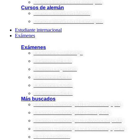
Cursos francés en el extranjero
Cursos de alemán
Cursos alemán en Madrid
Cursos alemán en el Extranjero
Estudiante internacional
Exámenes
Exámenes
Exámenes Cambridge
Exámenes IELTS
Examen Linguaskill
Exámenes DELE
Exámenes CCSE
Exámenes SIELE
Más buscados
Examen Cambridge B1 Preliminary (B1)
Examen Cambridge B2 First (FCE)
Examen Cambridge C1 Advanced (CAE)
Examen Cambridge C2 Proficiency (CPE)
IELTS Academic