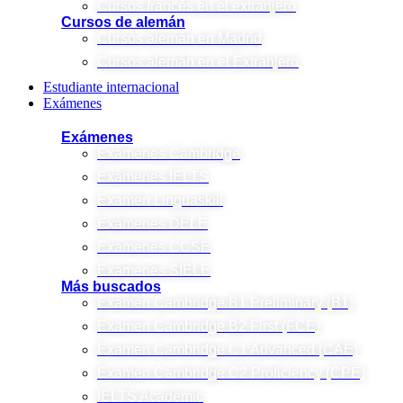
Cursos francés en el extranjero
Cursos de alemán
Cursos alemán en Madrid
Cursos alemán en el Extranjero
Estudiante internacional
Exámenes
Exámenes
Exámenes Cambridge
Exámenes IELTS
Examen Linguaskill
Exámenes DELE
Exámenes CCSE
Exámenes SIELE
Más buscados
Examen Cambridge B1 Preliminary (B1)
Examen Cambridge B2 First (FCE)
Examen Cambridge C1 Advanced (CAE)
Examen Cambridge C2 Proficiency (CPE)
IELTS Academic