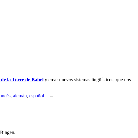
o de la Torre de Babel
y crear nuevos sistemas lingüísticos, que nos
rancés
,
alemán
,
español
… –.
 Bingen.