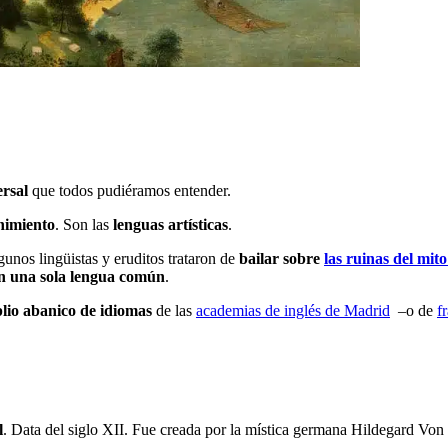
rsal
que todos pudiéramos entender.
nimiento
. Son las
lenguas artísticas
.
gunos lingüistas y eruditos trataron de
bailar sobre
las ruinas del mit
n una sola lengua común
.
lio abanico de idiomas
de las
academias de inglés de Madrid
–o de
f
l
. Data del siglo XII. Fue creada por la mística germana Hildegard Von