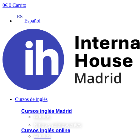
Ir
0
€
0
Carrito
al
contenido
Español
Cursos de inglés
Cursos inglés Madrid
Adultos
Niños y adolescentes
Cursos inglés online
Adultos