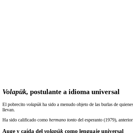
Volapük,
postulante a idioma universal
El pobrecito
volapük
ha sido a menudo objeto de las burlas de quiene
llevan.
Ha sido calificado como
hermano tonto
del esperanto (1979), anterior
Auge y caída del
volapük
como lenguaje universal