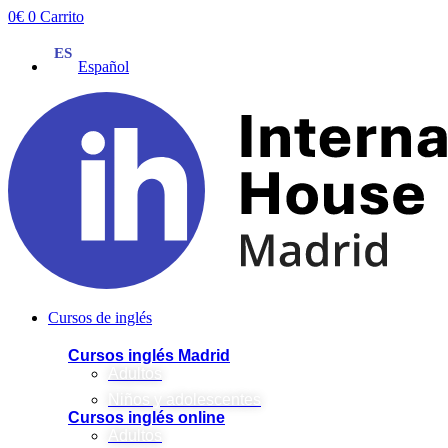
Ir
0
€
0
Carrito
al
contenido
Español
Cursos de inglés
Cursos inglés Madrid
Adultos
Niños y adolescentes
Cursos inglés online
Adultos