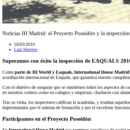
Noticias IH Madrid: el Proyecto Poseidón y la inspec
16/03/2016
Luis Herrero
Superamos con éxito la inspección de EAQUALS 201
Como
parte de IH World y Eaquals, International House Madrid
acreditación internacional de Eaquals, que garantiza nuestro cumplimi
Con el objetivo de asegurar que se mantienen todos los aspectos de ca
en nuestros centros como en colegios y empresas, charlaron con alum
Tras su visita, los inspectores califican la academia, y resaltan aquel
impresionados por el sistema de formación y por el excelente funcio
Participamos en el Proyecto Poseidón
En
International House Madrid
nos sentimos orgullosos de poder
c