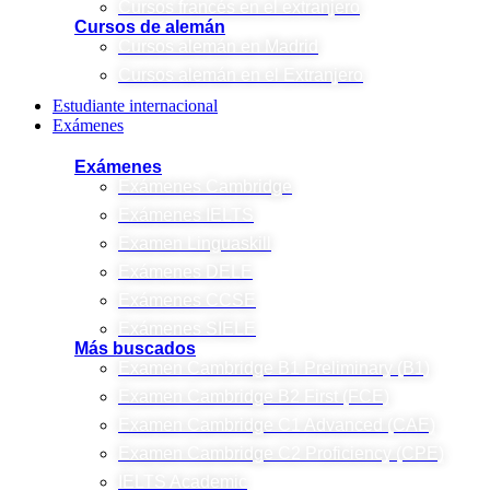
Cursos francés en el extranjero
Cursos de alemán
Cursos alemán en Madrid
Cursos alemán en el Extranjero
Estudiante internacional
Exámenes
Exámenes
Exámenes Cambridge
Exámenes IELTS
Examen Linguaskill
Exámenes DELE
Exámenes CCSE
Exámenes SIELE
Más buscados
Examen Cambridge B1 Preliminary (B1)
Examen Cambridge B2 First (FCE)
Examen Cambridge C1 Advanced (CAE)
Examen Cambridge C2 Proficiency (CPE)
IELTS Academic