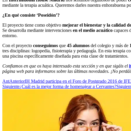
mediante la terapia acuática. Queremos darles nuestra enhorabuena por
¿En qué consiste ‘Poseidón’?
El proyecto tiene como objetivo
mejorar el bienestar y la calidad d
Se desarrolla mediante intervenciones
en el medio acuático
capaces de
entorno.
Con el proyecto
conseguimos
que
45 alumnos
del colegio y más de
tres disciplinas: logopedia, fisioterapia y pedagogía. En esta terapia
una piscina específicamente diseñada para esta clase de tratamientos.
Confiamos en que os haya interesado esta sección y en que sigáis el
b
página web para informaros sobre las últimas novedades. ¡No perdáis
Ant
Anterior
IH Madrid participa en el Foro de Postgrado 2016 de I
Siguiente
¿Cuál es la mejor forma de homenajear a Cervantes?
Siguien