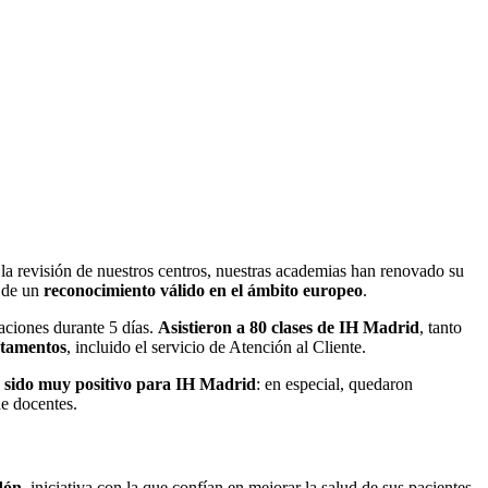
 revisión de nuestros centros, nuestras academias han renovado su
a de un
reconocimiento válido en el ámbito europeo
.
laciones durante 5 días.
Asistieron a 80 clases de IH Madrid
, tanto
rtamentos
, incluido el servicio de Atención al Cliente.
a sido muy positivo para IH Madrid
: en especial, quedaron
e docentes.
dón
, iniciativa con la que confían en mejorar la salud de sus pacientes