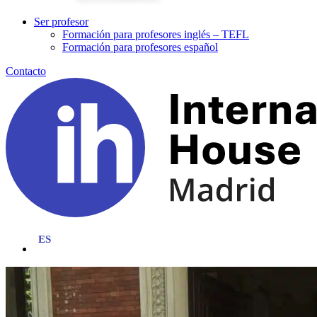
Ser profesor
Formación para profesores inglés – TEFL
Formación para profesores español
Contacto