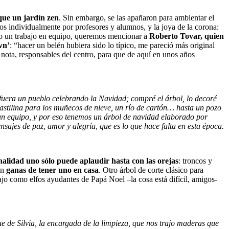
que un jardín zen
. Sin embargo, se las apañaron para ambientar el
s individualmente por profesores y alumnos, y la joya de la corona:
ido un trabajo en equipo, queremos mencionar a
Roberto Tovar, quien
wn’
: “hacer un belén hubiera sido lo típico, me pareció más original
 nota, responsables del centro, para que de aquí en unos años
e fuera un pueblo celebrando la Navidad; compré el árbol, lo decoré
lastilina para los muñecos de nieve, un río de cartón… hasta un pozo
an equipo, y por eso tenemos un árbol de navidad elaborado por
nsajes de paz, amor y alegría, que es lo que hace falta en esta época
.
alidad uno sólo puede aplaudir hasta con las orejas
: troncos y
on
ganas de tener uno en casa
. Otro árbol de corte clásico para
ajo como elfos ayudantes de Papá Noel –la cosa está difícil, amigos-
e de Silvia, la encargada de la limpieza, que nos trajo maderas que