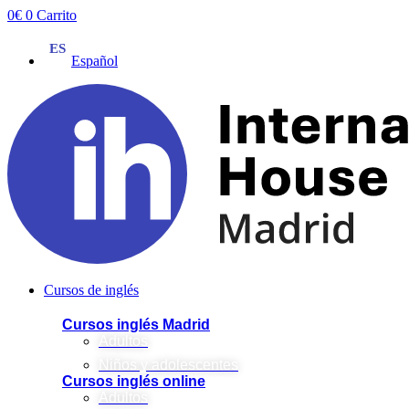
Ir
0
€
0
Carrito
al
contenido
Español
Cursos de inglés
Cursos inglés Madrid
Adultos
Niños y adolescentes
Cursos inglés online
Adultos