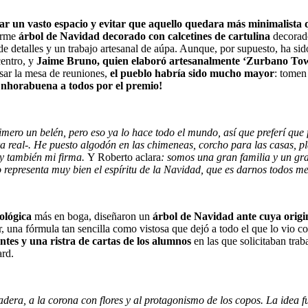
r un vasto espacio y evitar que aquello quedara más minimalista 
orme
árbol de Navidad decorado con calcetines de cartulina
decorado
 de detalles y un trabajo artesanal de aúpa. Aunque, por supuesto, ha s
centro, y
Jaime Bruno, quien elaboró artesanalmente ‘Zurbano To
sar la mesa de reuniones,
el pueblo habría sido mucho mayor
: tomen
nhorabuena a todos por el premio!
rimero un belén, pero eso ya lo hace todo el mundo, así que preferí qu
era real-. He puesto algodón en las chimeneas, corcho para las casas, p
 y también mi firma.
Y Roberto aclara
: s
omos una gran familia y un gr
 representa muy bien el espíritu de la Navidad, que es darnos todos me
cológica
más en boga, diseñaron un
árbol de Navidad ante cuya origin
, una fórmula tan sencilla como vistosa que dejó a todo el que lo vio c
ntes y una ristra de cartas de los alumnos
en las que solicitaban trab
rd.
dera, a la corona con flores y al protagonismo de los copos. La idea fu