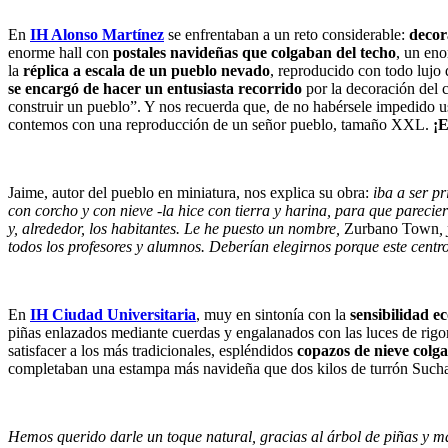
En
IH Alonso Martínez
se enfrentaban a un reto considerable:
decora
enorme hall con
postales navideñas que colgaban del techo
, un en
la
réplica a escala de un pueblo nevado
, reproducido con todo lujo
se encargó de hacer un entusiasta recorrido
por la decoración del 
construir un pueblo”. Y nos recuerda que, de no habérsele impedido u
contemos con una reproducción de un señor pueblo, tamaño XXL.
¡E
Jaime, autor del pueblo en miniatura, nos explica su obra:
iba a ser p
con corcho y con nieve -la hice con tierra y harina, para que pareci
y, alrededor, los habitantes. Le he puesto un nombre,
Zurbano Town
,
todos los profesores y alumnos.
Deberían elegirnos porque este centro
En
IH Ciudad Universitaria
, muy en sintonía con la
sensibilidad e
piñas enlazados mediante cuerdas y engalanados con las luces de rigor
satisfacer a los más tradicionales, espléndidos
copazos de nieve colga
completaban una estampa más navideña que dos kilos de turrón Sucha
Hemos querido darle un toque natural, gracias al árbol de piñas y ma