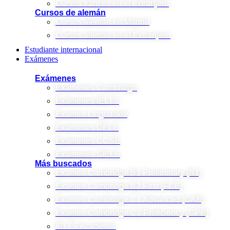
Cursos francés en el extranjero
Cursos de alemán
Cursos alemán en Madrid
Cursos alemán en el Extranjero
Estudiante internacional
Exámenes
Exámenes
Exámenes Cambridge
Exámenes IELTS
Examen Linguaskill
Exámenes DELE
Exámenes CCSE
Exámenes SIELE
Más buscados
Examen Cambridge B1 Preliminary (B1)
Examen Cambridge B2 First (FCE)
Examen Cambridge C1 Advanced (CAE)
Examen Cambridge C2 Proficiency (CPE)
IELTS Academic