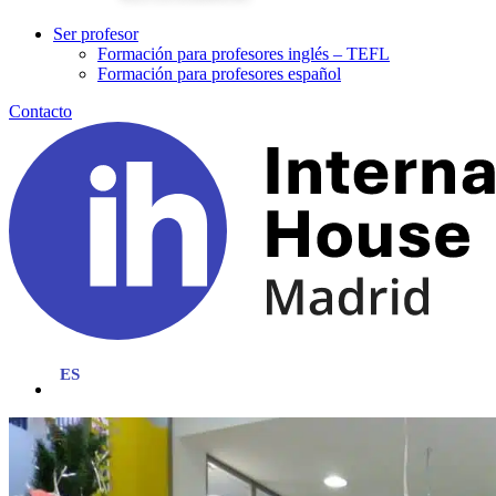
Ser profesor
Formación para profesores inglés – TEFL
Formación para profesores español
Contacto