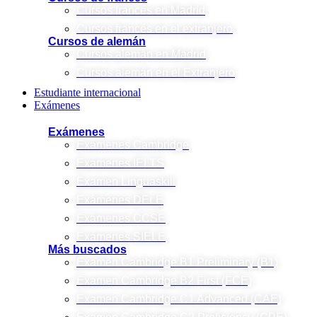
Cursos francés en Madrid
Cursos francés en el extranjero
Cursos de alemán
Cursos alemán en Madrid
Cursos alemán en el Extranjero
Estudiante internacional
Exámenes
Exámenes
Exámenes Cambridge
Exámenes IELTS
Examen Linguaskill
Exámenes DELE
Exámenes CCSE
Exámenes SIELE
Más buscados
Examen Cambridge B1 Preliminary (B1)
Examen Cambridge B2 First (FCE)
Examen Cambridge C1 Advanced (CAE)