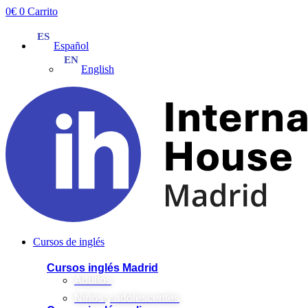
Ir
0
€
0
Carrito
al
contenido
Español
English
Cursos de inglés
Cursos inglés Madrid
Adultos
Niños y adolescentes