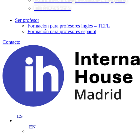
Examen Cambridge C2 Proficiency (CPE)
IELTS Academic
Ser profesor
Formación para profesores inglés – TEFL
Formación para profesores español
Contacto