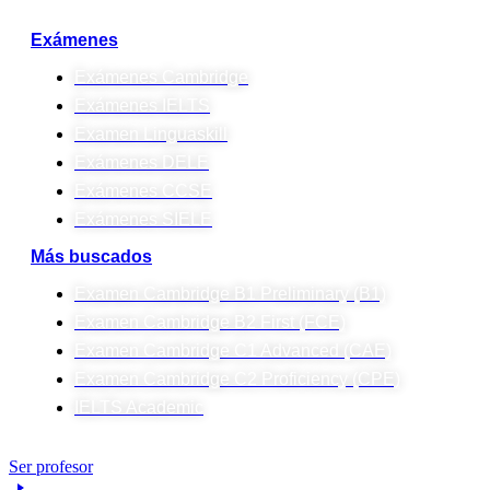
Exámenes
Exámenes Cambridge
Exámenes IELTS
Examen Linguaskill
Exámenes DELE
Exámenes CCSE
Exámenes SIELE
Más buscados
Examen Cambridge B1 Preliminary (B1)
Examen Cambridge B2 First (FCE)
Examen Cambridge C1 Advanced (CAE)
Examen Cambridge C2 Proficiency (CPE)
IELTS Academic
Ser profesor