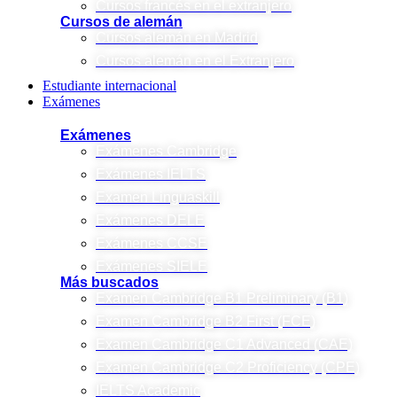
Cursos francés en el extranjero
Cursos de alemán
Cursos alemán en Madrid
Cursos alemán en el Extranjero
Estudiante internacional
Exámenes
Exámenes
Exámenes Cambridge
Exámenes IELTS
Examen Linguaskill
Exámenes DELE
Exámenes CCSE
Exámenes SIELE
Más buscados
Examen Cambridge B1 Preliminary (B1)
Examen Cambridge B2 First (FCE)
Examen Cambridge C1 Advanced (CAE)
Examen Cambridge C2 Proficiency (CPE)
IELTS Academic