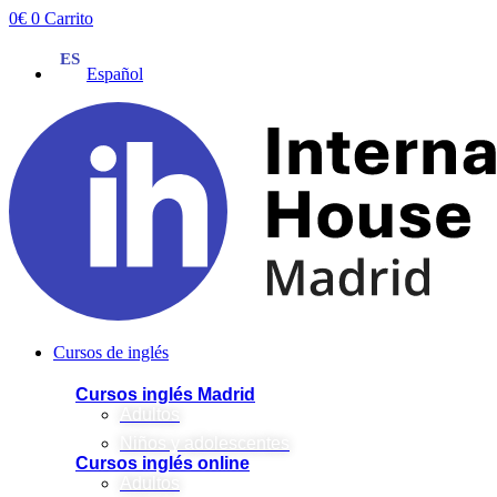
Ir
0
€
0
Carrito
al
contenido
Español
Cursos de inglés
Cursos inglés Madrid
Adultos
Niños y adolescentes
Cursos inglés online
Adultos