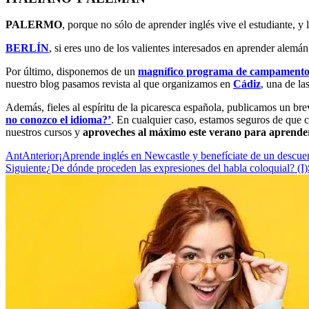
PALERMO
, porque no sólo de aprender inglés vive el estudiante, y 
BERLÍN
, si eres uno de los valientes interesados en aprender alemá
Por último, disponemos de un
magnífico programa de campamentos
nuestro blog pasamos revista al que organizamos en
Cádiz
, una de la
Además, fieles al espíritu de la picaresca española, publicamos un br
no conozco el idioma?’
. En cualquier caso, estamos seguros de que 
nuestros cursos y
aproveches al máximo este verano para aprender
Ant
Anterior
¡Aprende inglés en Newcastle y benefíciate de un descue
Siguiente
¿De dónde proceden las expresiones del habla coloquial? (I)