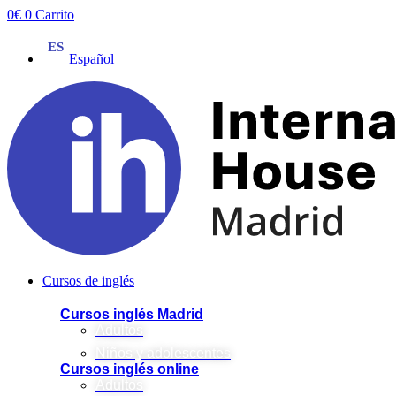
Ir
0
€
0
Carrito
al
contenido
Español
Cursos de inglés
Cursos inglés Madrid
Adultos
Niños y adolescentes
Cursos inglés online
Adultos