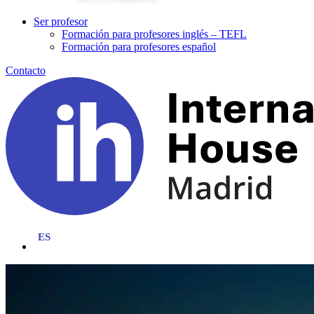
Ser profesor
Formación para profesores inglés – TEFL
Formación para profesores español
Contacto