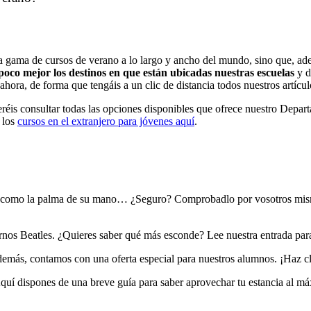
 gama de cursos de verano a lo largo y ancho del mundo, sino que, ad
poco mejor los destinos en que están ubicadas nuestras escuelas
y d
ora, de forma que tengáis a un clic de distancia todos nuestros artícul
queréis consultar todas las opciones disponibles que ofrece nuestro Dep
r los
cursos en el extranjero para jóvenes aquí
.
a como la palma de su mano… ¿Seguro? Comprobadlo por vosotros mism
rnos Beatles. ¿Quieres saber qué más esconde? Lee nuestra entrada para
además, contamos con una oferta especial para nuestros alumnos. ¡Haz cl
 Aquí dispones de una breve guía para saber aprovechar tu estancia al m