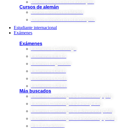
Cursos francés en el extranjero
Cursos de alemán
Cursos alemán en Madrid
Cursos alemán en el Extranjero
Estudiante internacional
Exámenes
Exámenes
Exámenes Cambridge
Exámenes IELTS
Examen Linguaskill
Exámenes DELE
Exámenes CCSE
Exámenes SIELE
Más buscados
Examen Cambridge B1 Preliminary (B1)
Examen Cambridge B2 First (FCE)
Examen Cambridge C1 Advanced (CAE)
Examen Cambridge C2 Proficiency (CPE)
IELTS Academic