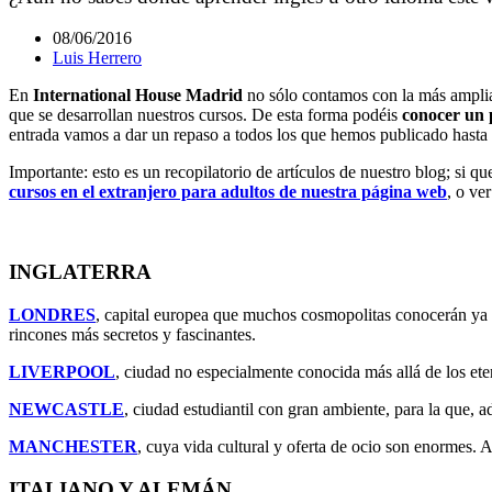
08/06/2016
Luis Herrero
En
International House Madrid
no sólo contamos con la más amplia
que se desarrollan nuestros cursos. De esta forma podéis
conocer un 
entrada vamos a dar un repaso a todos los que hemos publicado hasta ah
Importante: esto es un recopilatorio de artículos de nuestro blog; si 
cursos en el extranjero para adultos de nuestra página web
, o ve
INGLATERRA
LONDRES
, capital europea que muchos cosmopolitas conocerán y
rincones más secretos y fascinantes.
LIVERPOOL
, ciudad no especialmente conocida más allá de los ete
NEWCASTLE
, ciudad estudiantil con gran ambiente, para la que, 
MANCHESTER
, cuya vida cultural y oferta de ocio son enormes.
ITALIANO Y ALEMÁN