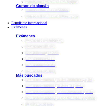
Cursos francés en el extranjero
Cursos de alemán
Cursos alemán en Madrid
Cursos alemán en el Extranjero
Estudiante internacional
Exámenes
Exámenes
Exámenes Cambridge
Exámenes IELTS
Examen Linguaskill
Exámenes DELE
Exámenes CCSE
Exámenes SIELE
Más buscados
Examen Cambridge B1 Preliminary (B1)
Examen Cambridge B2 First (FCE)
Examen Cambridge C1 Advanced (CAE)
Examen Cambridge C2 Proficiency (CPE)
IELTS Academic