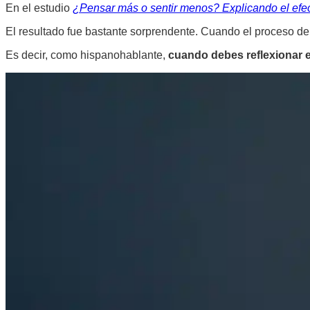
En el estudio
¿Pensar más o sentir menos? Explicando el efect
El resultado fue bastante sorprendente. Cuando el proceso de
Es decir, como hispanohablante,
cuando debes reflexionar e