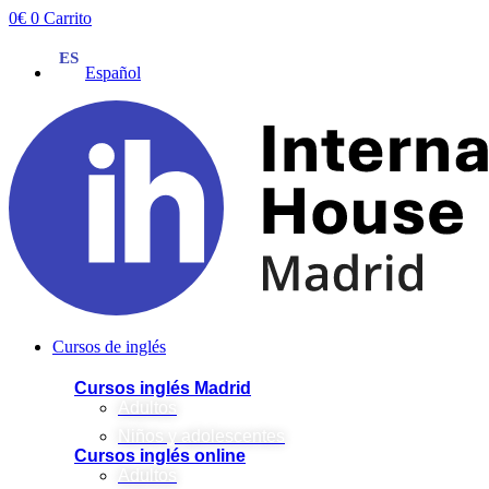
Ir
0
€
0
Carrito
al
contenido
Español
Cursos de inglés
Cursos inglés Madrid
Adultos
Niños y adolescentes
Cursos inglés online
Adultos