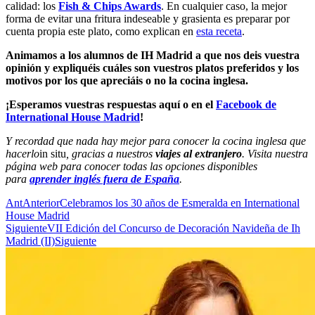
calidad: los
Fish & Chips Awards
. En cualquier caso, la mejor
forma de evitar una fritura indeseable y grasienta es preparar por
cuenta propia este plato, como explican en
esta receta
.
Animamos a los alumnos de IH Madrid a que nos deis vuestra
opinión y expliquéis cuáles son vuestros platos preferidos y los
motivos por los que apreciáis o no la cocina inglesa.
¡Esperamos vuestras respuestas aquí o en el
Facebook de
International House Madrid
!
Y recordad que nada hay mejor para conocer la cocina inglesa que
hacerlo
in situ
, gracias a nuestros
viajes al extranjero
. Visita nuestra
página web para conocer todas las opciones disponibles
para
aprender inglés fuera de España
.
Ant
Anterior
Celebramos los 30 años de Esmeralda en International
House Madrid
Siguiente
VII Edición del Concurso de Decoración Navideña de Ih
Madrid (II)
Siguiente