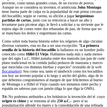
proviene, como tantas grandes cosas, de un exceso de pereza.
Aunque no se considera su inventor, el aristócrata
John Montagu
tiene buena parte de culpa en la popularidad de este primo cercano
del bocadillo; según se cuenta, su afición a jugar
larguísimas
partidas de cartas
, junto con su reticencia a hacer un alto y
levantarse para picotear algo, le llevó a solicitar a su sirviente que le
trajera algo de comer entre dos rebanadas de pan, de forma que no
se manchara los dedos y engorrinara las cartas.
Como sobre toda buena historia sobre los orígenes de algo circulan
diversas variantes, esta no iba a ser una excepción: “
La primera
semilla
de la historia del bocadillo
la hallamos en un hombre judío
conocido como
Hillel El Viejo
. Hablamos nada más y nada menos
que del siglo I a.C. Hillel juntaba entre dos matzohs (un pan de corte
plano tradicional en la comida judía) pedazos de manzana y nueces
que mezclaba con distintas hierbas y especies” (extraído de la web
Bocamarket
). Sea como sea, tanto el sándwich como los bocadillos
son hoy un invento popular a lo largo y ancho del globo, algo de lo
que debemos congratularnos al margen de que felicitemos al bueno
de Montagu o a Hillel el Viejo cuando nos metamos entre pecho y
espalda un sabroso pan con jamón (diga lo que diga la OMS).
Té:
No podemos atribuirles a los británicos la invención del té -cuyo
origen es chino
y se remonta al año
250 a.C.
– pero sí su
popularización allende los mares y la consolidación de una refinada