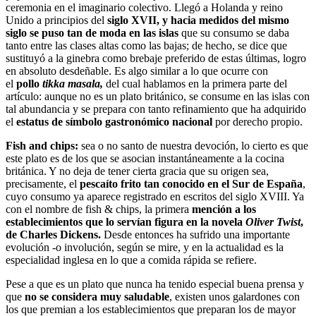
ceremonia en el imaginario colectivo. Llegó a Holanda y reino
Unido a principios del
siglo XVII, y hacia medidos del mismo
siglo se puso tan de moda en las islas
que su consumo se daba
tanto entre las clases altas como las bajas; de hecho, se dice que
sustituyó a la ginebra como brebaje preferido de estas últimas, logro
en absoluto desdeñable. Es algo similar a lo que ocurre con
el
pollo
tikka masala,
del cual hablamos en la primera parte del
artículo: aunque no es un plato británico, se consume en las islas con
tal abundancia y se prepara con tanto refinamiento que ha adquirido
el
estatus de símbolo gastronómico nacional
por derecho propio.
Fish and chips:
sea o no santo de nuestra devoción, lo cierto es que
este plato es de los que se asocian instantáneamente a la cocina
británica. Y no deja de tener cierta gracia que su origen sea,
precisamente, el
pescaíto frito tan conocido en el Sur de España
,
cuyo consumo ya aparece registrado en escritos del siglo XVIII. Ya
con el nombre de fish & chips, la primera
mención a los
establecimientos que lo servían figura en la novela
Oliver Twist
,
de Charles Dickens
.
Desde entonces ha sufrido una importante
evolución -o involución, según se mire, y en la actualidad es la
especialidad inglesa en lo que a comida rápida se refiere.
Pese a que es un plato que nunca ha tenido especial buena prensa y
que
no se considera muy saludable
, existen unos galardones con
los que premian a los establecimientos que preparan los de mayor