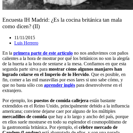
Encuesta IH Madrid: ¿Es la cocina británica tan mala
como dicen? (II)
11/11/2015
Luis Herrero
En la
primera parte de este artículo
no nos anduvimos con paños
calientes a la hora de mostrar por qué los británicos no son la alegría
de la huerta a la hora de sentarse a la mesa. Confiamos en que esta
segunda parte sirva para
mostrar cómo algunos manjares han
logrado colarse en el Imperio de lo Hervido
. Que es posible, en
fin, comer a las mil maravillas por esos lares si uno sabe cómo, y
que no basta sólo con
aprender inglés
para desenvolverse en el
extranjero.
Por ejemplo, los
puestos de comida callejera
están bastante
extendidos en el Reino Unido, principalmente debido a la influencia
americana; conviene dejarse caer por alguno de los múltiples
mercadillos de comida
que hay a lo largo y ancho del país, porque
en ellos suele mostrarse en todo su esplendor el cosmopolitismo de
la gastronomía británica. Por ejemplo, el
célebre mercado de
Candem (Londres)
está abarrotado de ellos, y son una parada