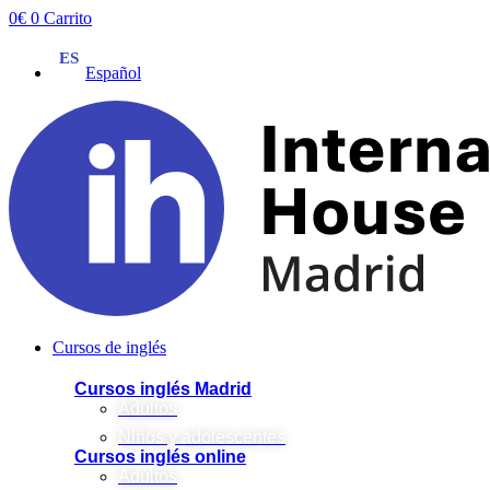
Ir
0
€
0
Carrito
al
contenido
Español
Cursos de inglés
Cursos inglés Madrid
Adultos
Niños y adolescentes
Cursos inglés online
Adultos