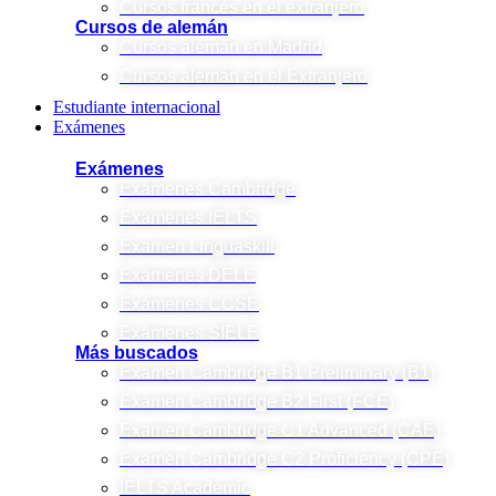
Cursos francés en el extranjero
Cursos de alemán
Cursos alemán en Madrid
Cursos alemán en el Extranjero
Estudiante internacional
Exámenes
Exámenes
Exámenes Cambridge
Exámenes IELTS
Examen Linguaskill
Exámenes DELE
Exámenes CCSE
Exámenes SIELE
Más buscados
Examen Cambridge B1 Preliminary (B1)
Examen Cambridge B2 First (FCE)
Examen Cambridge C1 Advanced (CAE)
Examen Cambridge C2 Proficiency (CPE)
IELTS Academic