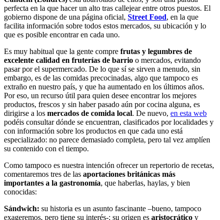
perfecta en la que hacer un alto tras callejear entre otros puestos. El
gobierno dispone de una página oficial,
Street Food
, en la que
facilita información sobre todos estos mercados, su ubicación y lo
que es posible encontrar en cada uno.
Es muy habitual que la gente compre
frutas y legumbres de
excelente calidad en fruterías de barrio
o mercados, evitando
pasar por el supermercado. De lo que sí se sirven a menudo, sin
embargo, es de las comidas precocinadas, algo que tampoco es
extraño en nuestro país, y que ha aumentado en los últimos años.
Por eso, un recurso útil para quien desee encontrar los mejores
productos, frescos y sin haber pasado aún por cocina alguna, es
dirigirse a los
mercados de comida local
. De nuevo,
en esta web
podéis consultar dónde se encuentran, clasificados por localidades y
con información sobre los productos en que cada uno está
especializado: no parece demasiado completa, pero tal vez amplíen
su contenido con el tiempo.
Como tampoco es nuestra intención ofrecer un repertorio de recetas,
comentaremos tres de las
aportaciones británicas más
importantes a la gastronomía
, que haberlas, haylas, y bien
conocidas:
Sándwich:
su historia es un asunto fascinante –bueno, tampoco
exageremos, pero tiene su interés-: su origen es
aristocrático
y