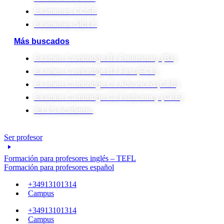
Exámenes CCSE
Exámenes SIELE
Más buscados
Examen Cambridge B1 Preliminary (B1)
Examen Cambridge B2 First (FCE)
Examen Cambridge C1 Advanced (CAE)
Examen Cambridge C2 Proficiency (CPE)
IELTS Academic
Ser profesor
Formación para profesores inglés – TEFL
Formación para profesores español
+34913101314
Campus
+34913101314
Campus