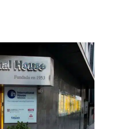
os de expertos para el
aprendizaje de idiomas
,
cosas que hacer en 
vuestra jornada lingüística.