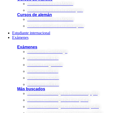
Cursos francés en Madrid
Cursos francés en el extranjero
Cursos de alemán
Cursos alemán en Madrid
Cursos alemán en el Extranjero
Estudiante internacional
Exámenes
Exámenes
Exámenes Cambridge
Exámenes IELTS
Examen Linguaskill
Exámenes DELE
Exámenes CCSE
Exámenes SIELE
Más buscados
Examen Cambridge B1 Preliminary (B1)
Examen Cambridge B2 First (FCE)
Examen Cambridge C1 Advanced (CAE)