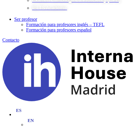
Examen Cambridge C2 Proficiency (CPE)
IELTS Academic
Ser profesor
Formación para profesores inglés – TEFL
Formación para profesores español
Contacto