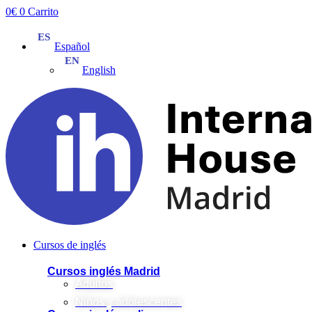
Ir
0
€
0
Carrito
al
contenido
Español
English
Cursos de inglés
Cursos inglés Madrid
Adultos
Niños y adolescentes