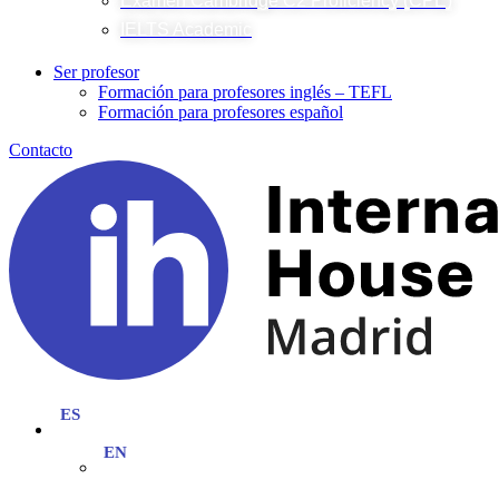
Examen Cambridge C2 Proficiency (CPE)
IELTS Academic
Ser profesor
Formación para profesores inglés – TEFL
Formación para profesores español
Contacto