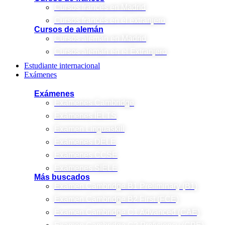
Cursos francés en Madrid
Cursos francés en el extranjero
Cursos de alemán
Cursos alemán en Madrid
Cursos alemán en el Extranjero
Estudiante internacional
Exámenes
Exámenes
Exámenes Cambridge
Exámenes IELTS
Examen Linguaskill
Exámenes DELE
Exámenes CCSE
Exámenes SIELE
Más buscados
Examen Cambridge B1 Preliminary (B1)
Examen Cambridge B2 First (FCE)
Examen Cambridge C1 Advanced (CAE)