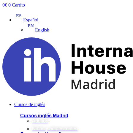
Ir
0
€
0
Carrito
al
contenido
Español
English
Cursos de inglés
Cursos inglés Madrid
Adultos
Niños y adolescentes