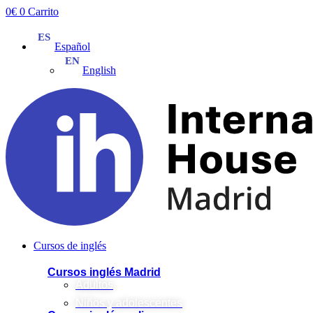
Ir
0
€
0
Carrito
al
contenido
Español
English
Cursos de inglés
Cursos inglés Madrid
Adultos
Niños y adolescentes