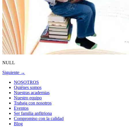
NULL
Siguiente
→
NOSOTROS
Quiénes somos
Nuestras academias
Nuestro equipo
Trabaja con nosotros
Eventos
Ser familia anfitriona
Compromiso con la calidad
Blog