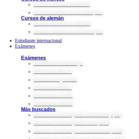
Cursos francés en Madrid
Cursos francés en el extranjero
Cursos de alemán
Cursos alemán en Madrid
Cursos alemán en el Extranjero
Estudiante internacional
Exámenes
Exámenes
Exámenes Cambridge
Exámenes IELTS
Examen Linguaskill
Exámenes DELE
Exámenes CCSE
Exámenes SIELE
Más buscados
Examen Cambridge B1 Preliminary (B1)
Examen Cambridge B2 First (FCE)
Examen Cambridge C1 Advanced (CAE)