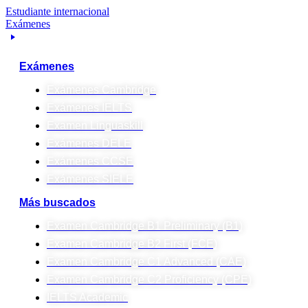
Estudiante internacional
Exámenes
Exámenes
Exámenes Cambridge
Exámenes IELTS
Examen Linguaskill
Exámenes DELE
Exámenes CCSE
Exámenes SIELE
Más buscados
Examen Cambridge B1 Preliminary (B1)
Examen Cambridge B2 First (FCE)
Examen Cambridge C1 Advanced (CAE)
Examen Cambridge C2 Proficiency (CPE)
IELTS Academic